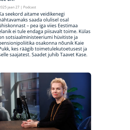
2025 jaan 27
|
Podcast
Ka seekord aitame veidikenegi
nähtavamaks saada olulisel osal
ühiskonnast – pea iga viies Eestimaa
elanik ei tule endaga piisavalt toime. Külas
on sotsiaalministeeriumi hüvitiste ja
pensionipoliitika osakonna nõunik Kaie
Pukk, kes räägib toimetulekutoetusest ja
selle saajatest. Saadet juhib Taavet Kase.