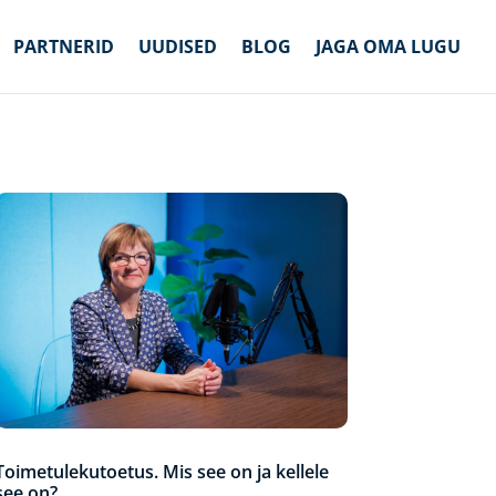
PARTNERID
UUDISED
BLOG
JAGA OMA LUGU
Toimetulekutoetus. Mis see on ja kellele
see on?