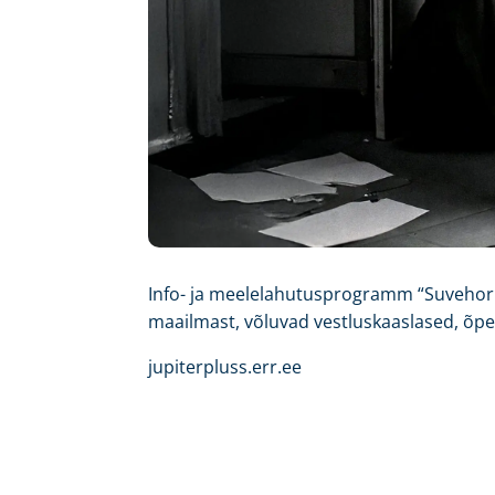
Info- ja meelelahutusprogramm “Suvehoris
maailmast, võluvad vestluskaaslased, õpe
jupiterpluss.err.ee