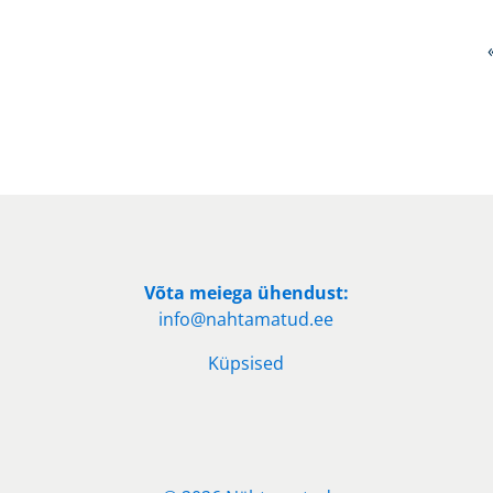
Võta meiega ühendust:
info@nahtamatud.ee
Küpsised