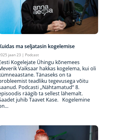
Kuidas ma seljatasin kogelemise
2025 jaan 23
|
Podcast
Eesti Kogelejate Ühingu kõnemees
Meverik Vaiksaar hakkas kogelema, kui oli
kümneaastane. Tänaseks on ta
probleemist teadliku tegevusega võitu
saanud. Podcasti „Nähtamatud“ 8.
episoodis räägib ta sellest lähemalt.
Saadet juhib Taavet Kase. Kogelemine
on...