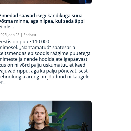
Pimedad saavad isegi kandikuga süüa
võtma minna, aga niipea, kui seda äppi
ei ole…
2025 jaan 23
|
Podcast
Eestis on puue 110 000
inimesel. „Nähtamatud“ saatesarja
seitsmendas episoodis räägime puuetega
inimeste ja nende hooldajate igapäevast,
kus on niivõrd palju uskumatut, et käed
vajuvad rippu, aga ka palju põnevat, sest
tehnoloogia areng on jõudnud niikaugele,
t...