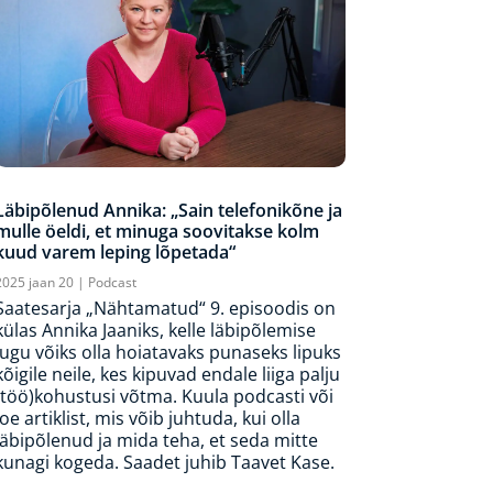
Läbipõlenud Annika: „Sain telefonikõne ja
mulle öeldi, et minuga soovitakse kolm
kuud varem leping lõpetada“
2025 jaan 20
|
Podcast
Saatesarja „Nähtamatud“ 9. episoodis on
külas Annika Jaaniks, kelle läbipõlemise
lugu võiks olla hoiatavaks punaseks lipuks
kõigile neile, kes kipuvad endale liiga palju
(töö)kohustusi võtma. Kuula podcasti või
loe artiklist, mis võib juhtuda, kui olla
läbipõlenud ja mida teha, et seda mitte
kunagi kogeda. Saadet juhib Taavet Kase.