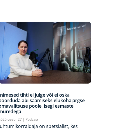
Inimesed tihti ei julge või ei oska
pöörduda abi saamiseks elukohajärgse
omavalitsuse poole, isegi esmaste
muredega
2025 veebr 27
|
Podcast
Juhtumikorraldaja on spetsialist, kes