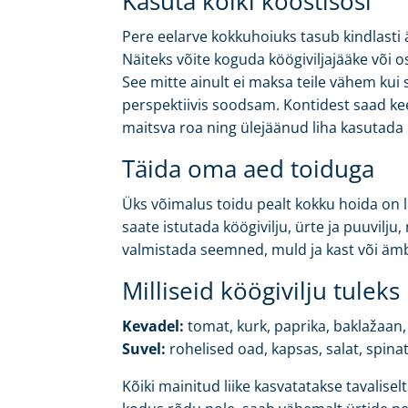
Kasuta kõiki koostisosi
Pere eelarve kokkuhoiuks tasub kindlasti är
Näiteks võite koguda köögiviljajääke või o
See mitte ainult ei maksa teile vähem kui
perspektiivis soodsam. Kontidest saad kee
maitsva roa ning ülejäänud liha kasutada 
Täida oma aed toiduga
Üks võimalus toidu pealt kokku hoida on l
saate istutada köögivilju, ürte ja puuvilju,
valmistada seemned, muld ja kast või äm
Milliseid köögivilju tuleks
Kevadel:
tomat, kurk, paprika, baklažaan,
Suvel:
rohelised oad, kapsas, salat, spina
Kõiki mainitud liike kasvatatakse tavaliselt