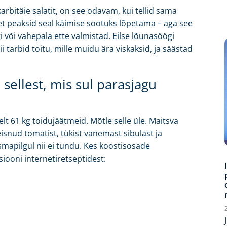
rbitäie salatit, on see odavam, kui tellid sama
 et peaksid seal käimise sootuks lõpetama – aga see
i või vahepala ette valmistad. Eilse lõunasöögi
ii tarbid toitu, mille muidu ära viskaksid, ja säästad
 sellest, mis sul parasjagu
lt 61 kg toidujäätmeid. Mõtle selle üle. Maitsva
snud tomatist, tükist vanemast sibulast ja
esmapilgul nii ei tundu. Kes koostisosade
siooni internetiretseptidest: