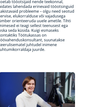
toetab tööotsijaid nende teekonnal,
aidates lahendada erinevaid tööotsinguid
takistavaid probleeme – olgu need seotud
tervise, elukorralduse või vajadusega
ümber orienteeruda uuele ametile. Tihti
inimesed ei teagi sellest teenusest ega
oska seda küsida. Kuigi esmaseks
kontaktiks Töötukassas on
töövahenduskonsultant, suunatakse
keerulisematel juhtudel inimene
juhtumikorraldaja juurde.