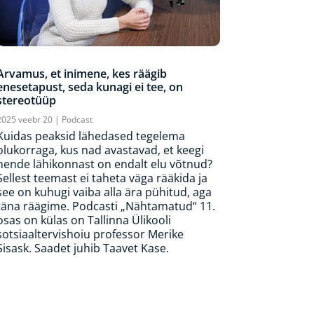
Arvamus, et inimene, kes räägib
enesetapust, seda kunagi ei tee, on
stereotüüp
2025 veebr 20
|
Podcast
Kuidas peaksid lähedased tegelema
olukorraga, kus nad avastavad, et keegi
nende lähikonnast on endalt elu võtnud?
Sellest teemast ei taheta väga rääkida ja
see on kuhugi vaiba alla ära pühitud, aga
täna räägime. Podcasti „Nähtamatud“ 11.
osas on külas on Tallinna Ülikooli
sotsiaaltervishoiu professor Merike
Sisask. Saadet juhib Taavet Kase.