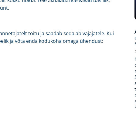
lt kokku hoida. Teie aknalaual kasvavad basiilik,
ünt.
netajatelt toitu ja saadab seda abivajajatele. Kui
häbelik ja võta enda kodukoha omaga ühendust: