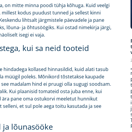
, on mitte minna poodi tühja kõhuga. Kuid veelgi
 millest kodus puudust tunned ja sellest kinni
Keskendu lihtsalt järgmistele päevadele ja pane
, lõuna- ja õhtusöögiks. Kui ostad nimekirja järgi,
äoliselt isegi ei vaja.
stega, kui sa neid tooteid
indadega kollased hinnasildid, kuid alati tasub
seda müügil poleks. Mõnikord tõstetakse kaupade
ja see madalam hind ei pruugi olla sugugi soodsam.
lik. Kui plaanisid tomateid osta juba enne, kui
uid ära pane oma ostukorvi meeletut hunnikut
t selleni, et sul pole aega toitu kasutada ja see
d ja lõunasööke