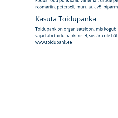
kodus rõdu pole, saab vähemalt ürtide pea
rosmariin, petersell, murulauk või piparm
Kasuta Toidupanka
Toidupank on organisatsioon, mis kogub an
vajad abi toidu hankimisel, siis ära ole 
www.toidupank.ee