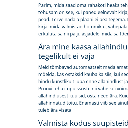
Parim, mida saad oma rahakoti heaks teha
tõhusam on see, kui paned eelnevalt kirja,
pead. Terve nädala plaani ei pea tegema. 
kirja, mida valmistad hommiku‑, vahepalaks
ei kuluta sa nii palju asjadele, mida sa tõen
Ära mine kaasa allahindlu
tegelikult ei vaja
Meid tõmbavad automaatselt madalamate h
mõelda, kas ostaksid kauba ka siis, kui 
hindu kunstlikult juba enne allahindlust 
Proovi teha impulssoste nii vähe kui võima
allahindlusest kuulsid, osta need ära. K
allahinnatud toitu. Enamasti viib see ainul
tuleb ära visata.
Valmista kodus suupistei