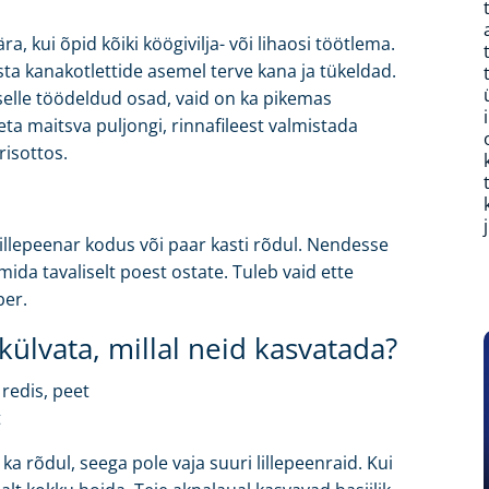
a, kui õpid kõiki köögivilja- või lihaosi töötlema.
sta kanakotlettide asemel terve kana ja tükeldad.
 selle töödeldud osad, vaid on ka pikemas
ta maitsva puljongi, rinnafileest valmistada
risottos.
illepeenar kodus või paar kasti rõdul. Nendesse
 mida tavaliselt poest ostate. Tuleb vaid ette
ber.
 külvata, millal neid kasvatada?
 redis, peet
t
 ka rõdul, seega pole vaja suuri lillepeenraid. Kui