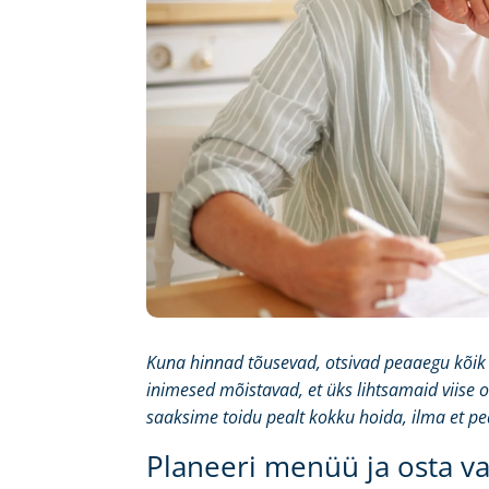
Kuna hinnad tõusevad, otsivad peaaegu kõi
inimesed mõistavad, et üks lihtsamaid viise o
saaksime toidu pealt kokku hoida, ilma et pe
Planeeri menüü ja osta vas