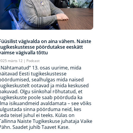
Füüsilist vägivalda on aina vähem. Naiste
tugikeskustesse pöördutakse eeskätt
vaimse vägivalla tõttu
2025 märts 12
|
Podcast
„Nähtamatud“ 13. osas uurime, mida
näitavad Eesti tugikeskustesse
pöördumised, sealhulgas mida naised
tugikeskustelt ootavad ja mida keskused
pakuvad. Olgu siinkohal rõhutatud, et
tugikeskuste poole saab pöörduda ka
ilma isikuandmeid avaldamata – see võiks
julgustada sinna pöörduma neid, kes
seda teisel juhul ei teeks. Külas on
Tallinna Naiste Tugikeskuse juhataja Vaike
Pähn. Saadet juhib Taavet Kase.