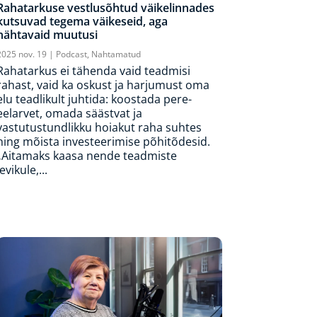
Rahatarkuse vestlusõhtud väikelinnades
kutsuvad tegema väikeseid, aga
nähtavaid muutusi
2025 nov. 19
|
Podcast
,
Nahtamatud
Rahatarkus ei tähenda vaid teadmisi
rahast, vaid ka oskust ja harjumust oma
elu teadlikult juhtida: koostada pere-
eelarvet, omada säästvat ja
vastutustundlikku hoiakut raha suhtes
ning mõista investeerimise põhitõdesid.
„Aitamaks kaasa nende teadmiste
levikule,...