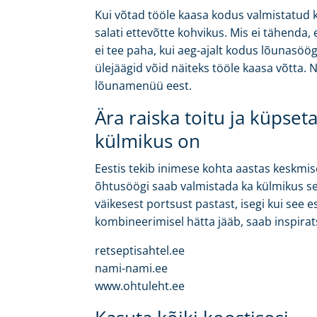
Kui võtad tööle kaasa kodus valmistatud ka
salati ettevõtte kohvikus. Mis ei tähenda,
ei tee paha, kui aeg-ajalt kodus lõunasöög
ülejäägid võid näiteks tööle kaasa võtta. N
lõunamenüü eest.
Ära raiska toitu ja küpseta
külmikus on
Eestis tekib inimese kohta aastas keskmise
õhtusöögi saab valmistada ka külmikus sei
väikesest portsust pastast, isegi kui see 
kombineerimisel hätta jääb, saab inspirat
retseptisahtel.ee
nami-nami.ee
www.ohtuleht.ee