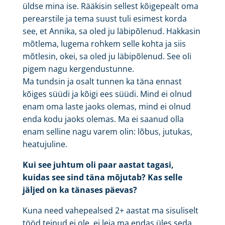
üldse mina ise. Rääkisin sellest kõigepealt oma
perearstile ja tema suust tuli esimest korda
see, et Annika, sa oled ju läbipõlenud. Hakkasin
mõtlema, lugema rohkem selle kohta ja siis
mõtlesin, okei, sa oled ju läbipõlenud. See oli
pigem nagu kergendustunne.
Ma tundsin ja osalt tunnen ka täna ennast
kõiges süüdi ja kõigi ees süüdi. Mind ei olnud
enam oma laste jaoks olemas, mind ei olnud
enda kodu jaoks olemas. Ma ei saanud olla
enam selline nagu varem olin: lõbus, jutukas,
heatujuline.
Kui see juhtum oli paar aastat tagasi,
kuidas see sind täna mõjutab? Kas selle
jäljed on ka tänases päevas?
Kuna need vahepealsed 2+ aastat ma sisuliselt
tööd teinud ei ole, ei leia ma endas üles seda