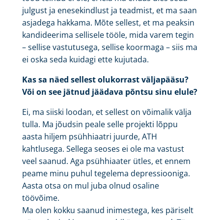
julgust ja enesekindlust ja teadmist, et ma saan
asjadega hakkama. Mõte sellest, et ma peaksin
kandideerima sellisele tööle, mida varem tegin
– sellise vastutusega, sellise koormaga – siis ma
ei oska seda kuidagi ette kujutada.
Kas sa näed sellest olukorrast väljapääsu?
Või on see jätnud jäädava põntsu sinu elule?
Ei, ma siiski loodan, et sellest on võimalik välja
tulla. Ma jõudsin peale selle projekti lõppu
aasta hiljem psühhiaatri juurde, ATH
kahtlusega. Sellega seoses ei ole ma vastust
veel saanud. Aga psühhiaater ütles, et ennem
peame minu puhul tegelema depressiooniga.
Aasta otsa on mul juba olnud osaline
töövõime.
Ma olen kokku saanud inimestega, kes päriselt