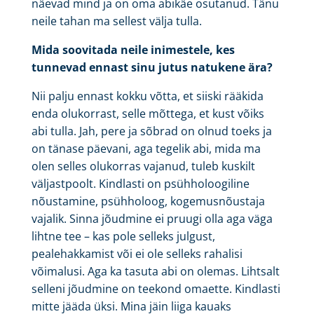
näevad mind ja on oma abikäe osutanud. Tänu
neile tahan ma sellest välja tulla.
Mida soovitada neile inimestele, kes
tunnevad ennast sinu jutus natukene ära?
Nii palju ennast kokku võtta, et siiski rääkida
enda olukorrast, selle mõttega, et kust võiks
abi tulla. Jah, pere ja sõbrad on olnud toeks ja
on tänase päevani, aga tegelik abi, mida ma
olen selles olukorras vajanud, tuleb kuskilt
väljastpoolt. Kindlasti on psühholoogiline
nõustamine, psühholoog, kogemusnõustaja
vajalik. Sinna jõudmine ei pruugi olla aga väga
lihtne tee – kas pole selleks julgust,
pealehakkamist või ei ole selleks rahalisi
võimalusi. Aga ka tasuta abi on olemas. Lihtsalt
selleni jõudmine on teekond omaette. Kindlasti
mitte jääda üksi. Mina jäin liiga kauaks