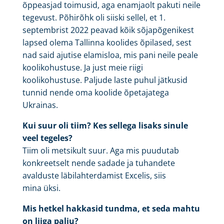
õppeasjad toimusid, aga enamjaolt pakuti neile
tegevust. Põhirõhk oli siiski sellel, et 1.
septembrist 2022 peavad kõik sõjapõgenikest
lapsed olema Tallinna koolides õpilased, sest
nad said ajutise elamisloa, mis pani neile peale
koolikohustuse. Ja just meie riigi
koolikohustuse. Paljude laste puhul jätkusid
tunnid nende oma koolide õpetajatega
Ukrainas.
Kui suur oli tiim? Kes sellega lisaks sinule
veel tegeles?
Tiim oli metsikult suur. Aga mis puudutab
konkreetselt nende sadade ja tuhandete
avalduste läbilahterdamist Excelis, siis
mina üksi.
Mis hetkel hakkasid tundma, et seda mahtu
on liiga palju?