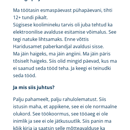
Ma töötasin esmaspäevast pühapäevani, tihti
12+ tundi pikalt.
Sügisese koolimineku tarvis oli juba tehtud ka
elektroonilise avalduse esitamise võimalus. See
tegi natuke lihtsamaks. Enne võttis
Haridusamet paberkandjal avaldusi sisse.
Ma jäin haigeks, ma jäin angiini. Ma jäin päris
tõsiselt haigeks. Siis olid mingid päevad, kus ma
ei saanud seda tööd teha. Ja keegi ei teinudki
seda tööd.
Ja mis siis juhtus?
Palju pahameelt, palju rahulolematust. Siis
istusin maha, et appikene, see ei ole normaalne
olukord. See töökoormus, see tööaeg ei ole
inimlik ja see ei ole jätkusuutlik. Siis panin ma
kõik kirja ja saatsin selle mõtteavalduse ka