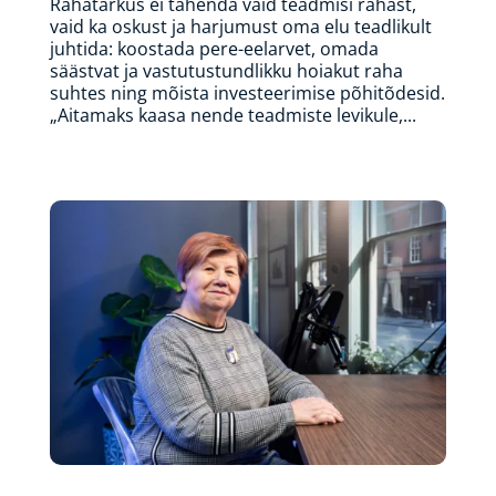
Rahatarkus ei tähenda vaid teadmisi rahast,
vaid ka oskust ja harjumust oma elu teadlikult
juhtida: koostada pere-eelarvet, omada
säästvat ja vastutustundlikku hoiakut raha
suhtes ning mõista investeerimise põhitõdesid.
„Aitamaks kaasa nende teadmiste levikule,...