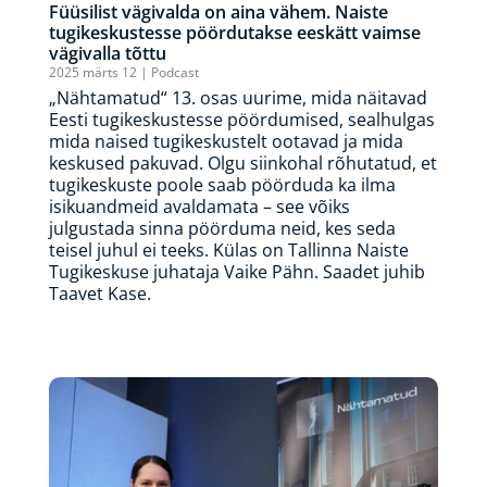
Füüsilist vägivalda on aina vähem. Naiste
tugikeskustesse pöördutakse eeskätt vaimse
vägivalla tõttu
2025 märts 12
|
Podcast
„Nähtamatud“ 13. osas uurime, mida näitavad
Eesti tugikeskustesse pöördumised, sealhulgas
mida naised tugikeskustelt ootavad ja mida
keskused pakuvad. Olgu siinkohal rõhutatud, et
tugikeskuste poole saab pöörduda ka ilma
isikuandmeid avaldamata – see võiks
julgustada sinna pöörduma neid, kes seda
teisel juhul ei teeks. Külas on Tallinna Naiste
Tugikeskuse juhataja Vaike Pähn. Saadet juhib
Taavet Kase.