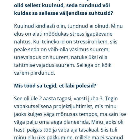
olid sellest kuulnud, seda tundnud või
kuidas sa sellesse väljendisse suhtusid?
Kuulnud kindlasti olin, tundnud ei olnud. Minu
elus on alati mõõdukas stress igapäevane
nähtus. Kui teinekord on stressirohkem, siis
peale seda on võib-olla väsimus suurem,
unevajadus on suurem, natuke üksi olla
tahtmise vajadus suurem. Sellega on kõik
varem piirdunud.
Mis tööd sa tegid, et läbi põlesid?
See oli üle 2 aasta tagasi, varsti juba 3. Tegin
vabakutselisena projektijuhtimist, mis minu
jaoks kulges väga mõnusas tempos, ma sain ise
väga palju oma aega planeerida. Minu jaoks oli
hästi paigas töö ja vaba aja tasakaal. Siis tuli
minu ellu üks pakkumine, millele ma ei saanud