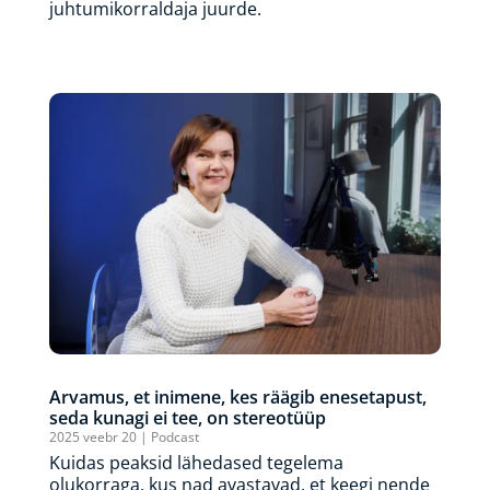
juhtumikorraldaja juurde.
Arvamus, et inimene, kes räägib enesetapust,
seda kunagi ei tee, on stereotüüp
2025 veebr 20
|
Podcast
Kuidas peaksid lähedased tegelema
olukorraga, kus nad avastavad, et keegi nende