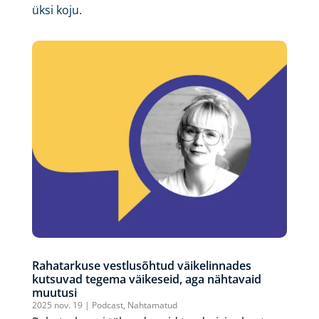
üksi koju.
Rahatarkuse vestlusõhtud väikelinnades
kutsuvad tegema väikeseid, aga nähtavaid
muutusi
2025 nov. 19
|
Podcast
,
Nahtamatud