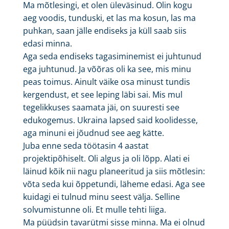
Ma mõtlesingi, et olen üleväsinud. Olin kogu
aeg voodis, tunduski, et las ma kosun, las ma
puhkan, saan jälle endiseks ja küll saab siis
edasi minna.
Aga seda endiseks tagasiminemist ei juhtunud
ega juhtunud. Ja võõras oli ka see, mis minu
peas toimus. Ainult väike osa minust tundis
kergendust, et see leping läbi sai. Mis mul
tegelikkuses saamata jäi, on suuresti see
edukogemus. Ukraina lapsed said koolidesse,
aga minuni ei jõudnud see aeg kätte.
Juba enne seda töötasin 4 aastat
projektipõhiselt. Oli algus ja oli lõpp. Alati ei
läinud kõik nii nagu planeeritud ja siis mõtlesin:
võta seda kui õppetundi, läheme edasi. Aga see
kuidagi ei tulnud minu seest välja. Selline
solvumistunne oli. Et mulle tehti liiga.
Ma püüdsin tavarütmi sisse minna. Ma ei olnud