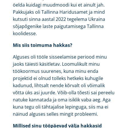
öelda kuidagi muudmoodi kui et ainult jah.
Pakkujaks oli Tallinna Haridusamet ja mind
kutsuti sinna aastal 2022 tegelema Ukraina
sõjapõgenike laste paigutamisega Tallinna
koolidesse.
Mis siis toimuma hakkas?
Alguses oli tööle sisseelamise periood minu
jaoks täiesti käsitletav. Loomulikult minu
töökoormus suurenes, kuna minu enda
projektid ei olnud tolleks hetkeks kuhugile
kadunud, lihtsalt nende kõrvalt oli võimalik
võtta üks asi juurde. Võib-olla tõesti sai pereelu
natuke kannatada ja oma isiklik vaba aeg. Aga
kuna tegu oli tähtajalise lepinguga, siis ma ei
näinud alguses selles mingit probleemi.
Millised sinu tööpäevad välja hakkasid