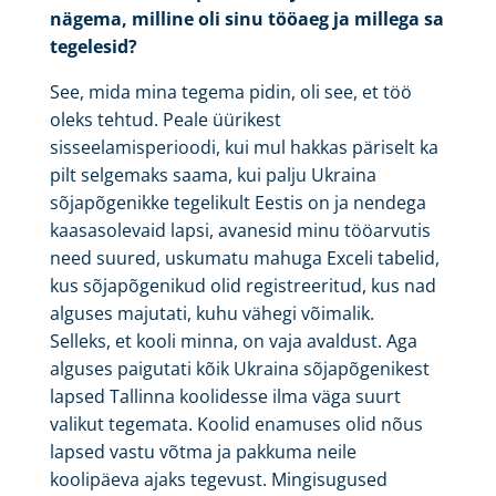
nägema, milline oli sinu tööaeg ja millega sa
tegelesid?
See, mida mina tegema pidin, oli see, et töö
oleks tehtud. Peale üürikest
sisseelamisperioodi, kui mul hakkas päriselt ka
pilt selgemaks saama, kui palju Ukraina
sõjapõgenikke tegelikult Eestis on ja nendega
kaasasolevaid lapsi, avanesid minu tööarvutis
need suured, uskumatu mahuga Exceli tabelid,
kus sõjapõgenikud olid registreeritud, kus nad
alguses majutati, kuhu vähegi võimalik.
Selleks, et kooli minna, on vaja avaldust. Aga
alguses paigutati kõik Ukraina sõjapõgenikest
lapsed Tallinna koolidesse ilma väga suurt
valikut tegemata. Koolid enamuses olid nõus
lapsed vastu võtma ja pakkuma neile
koolipäeva ajaks tegevust. Mingisugused