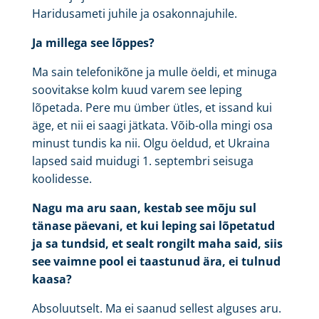
Haridusameti juhile ja osakonnajuhile.
Ja millega see lõppes?
Ma sain telefonikõne ja mulle öeldi, et minuga
soovitakse kolm kuud varem see leping
lõpetada. Pere mu ümber ütles, et issand kui
äge, et nii ei saagi jätkata. Võib-olla mingi osa
minust tundis ka nii. Olgu öeldud, et Ukraina
lapsed said muidugi 1. septembri seisuga
koolidesse.
Nagu ma aru saan, kestab see mõju sul
tänase päevani, et kui leping sai lõpetatud
ja sa tundsid, et sealt rongilt maha said, siis
see vaimne pool ei taastunud ära, ei tulnud
kaasa?
Absoluutselt. Ma ei saanud sellest alguses aru.