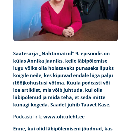
Saatesarja „Nähtamatud“ 9. episoodis on
külas Annika Jaaniks, kelle läbipõlemise
lugu võiks olla hoiatavaks punaseks lipuks
kõigile neile, kes kipuvad endale liiga palju
(töö)kohustusi võtma. Kuula podcasti või
loe artiklist, mis võib juhtuda, kui olla
läbipõlenud ja mida teha, et seda mitte
kunagi kogeda. Saadet juhib Taavet Kase.
Podcasti link:
www.ohtuleht.ee
Enne, kui olid läbipõlemiseni jõudnud, kas