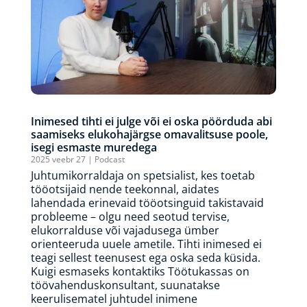
Inimesed tihti ei julge või ei oska pöörduda abi
saamiseks elukohajärgse omavalitsuse poole,
isegi esmaste muredega
2025 veebr 27
|
Podcast
Juhtumikorraldaja on spetsialist, kes toetab
tööotsijaid nende teekonnal, aidates
lahendada erinevaid tööotsinguid takistavaid
probleeme – olgu need seotud tervise,
elukorralduse või vajadusega ümber
orienteeruda uuele ametile. Tihti inimesed ei
teagi sellest teenusest ega oska seda küsida.
Kuigi esmaseks kontaktiks Töötukassas on
töövahenduskonsultant, suunatakse
keerulisematel juhtudel inimene